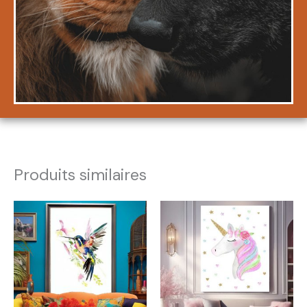
Produits similaires
Plage
Plage
de
de
prix :
prix :
26,99€
26,99€
à
à
48,99€
86,99€