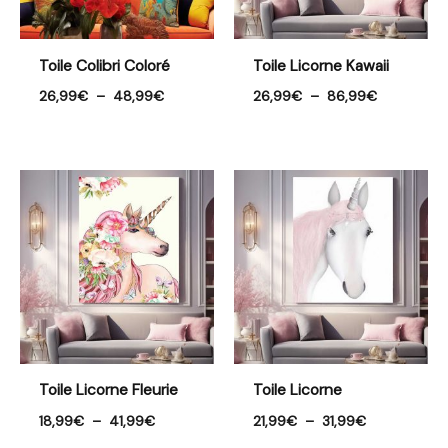
Toile Colibri Coloré
Toile Licorne Kawaii
26,99
€
–
48,99
€
26,99
€
–
86,99
€
Plage
Plage
de
de
prix :
prix :
18,99€
21,99€
à
à
41,99€
31,99€
Toile Licorne Fleurie
Toile Licorne
18,99
€
–
41,99
€
21,99
€
–
31,99
€