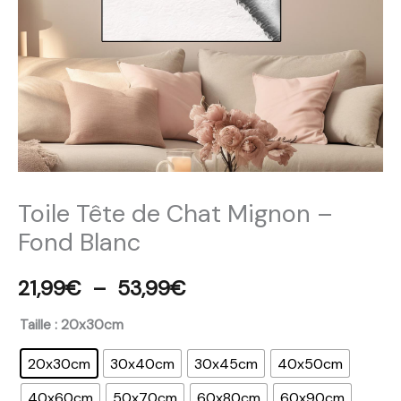
53,99€
Fond
Blanc
Toile Tête de Chat Mignon –
Fond Blanc
21,99
€
–
53,99
€
Taille
: 20x30cm
20x30cm
30x40cm
30x45cm
40x50cm
40x60cm
50x70cm
60x80cm
60x90cm