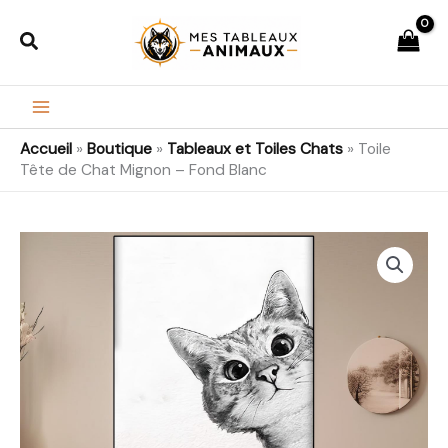
Aller
Rechercher
au
contenu
Accueil
»
Boutique
»
Tableaux et Toiles Chats
»
Toile
Tête de Chat Mignon – Fond Blanc
quantité
Plage
de
de
Toile
Tête
prix :
de
21,99€
Chat
Mignon
à
-