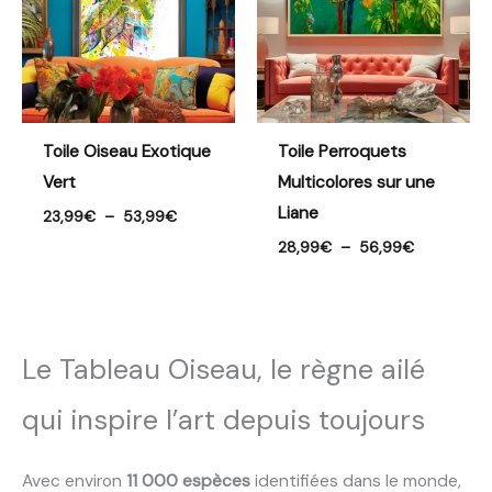
53,99€
56,99€
Toile Oiseau Exotique
Toile Perroquets
Vert
Multicolores sur une
Liane
23,99
€
–
53,99
€
28,99
€
–
56,99
€
Le Tableau Oiseau, le règne ailé
qui inspire l’art depuis toujours
Avec environ
11 000 espèces
identifiées dans le monde,