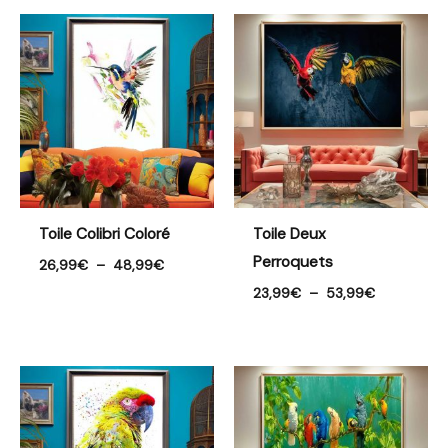
Plage
Plage
de
de
prix :
prix :
26,99€
23,99€
à
à
48,99€
53,99€
Toile Colibri Coloré
Toile Deux
Perroquets
26,99
€
–
48,99
€
23,99
€
–
53,99
€
Plage
Plage
de
de
prix :
prix :
23,99€
28,99€
à
à