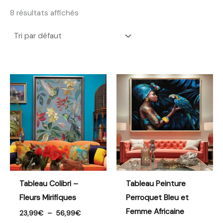
8 résultats affichés
Plage
Plage
de
de
prix :
prix :
23,99€
21,99€
à
à
56,99€
123,99€
Tableau Colibri –
Tableau Peinture
Fleurs Mirifiques
Perroquet Bleu et
Femme Africaine
23,99
€
–
56,99
€