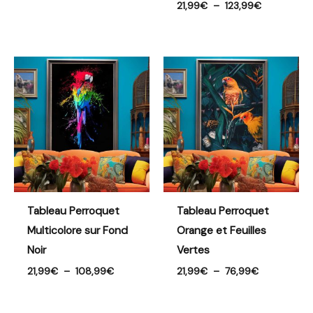
21,99
€
–
123,99
€
Plage
Plage
de
de
prix :
prix :
21,99€
21,99€
à
à
108,99€
76,99€
Tableau Perroquet
Tableau Perroquet
Multicolore sur Fond
Orange et Feuilles
Noir
Vertes
21,99
€
–
108,99
€
21,99
€
–
76,99
€