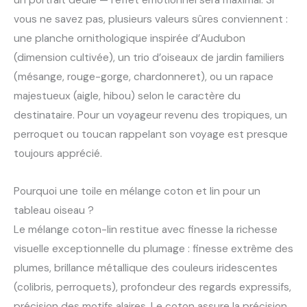
un portrait dédié — l’effet émotionnel sera maximal. Si
vous ne savez pas, plusieurs valeurs sûres conviennent :
une planche ornithologique inspirée d’Audubon
(dimension cultivée), un trio d’oiseaux de jardin familiers
(mésange, rouge-gorge, chardonneret), ou un rapace
majestueux (aigle, hibou) selon le caractère du
destinataire. Pour un voyageur revenu des tropiques, un
perroquet ou toucan rappelant son voyage est presque
toujours apprécié.
Pourquoi une toile en mélange coton et lin pour un
tableau oiseau ?
Le mélange coton-lin restitue avec finesse la richesse
visuelle exceptionnelle du plumage : finesse extrême des
plumes, brillance métallique des couleurs iridescentes
(colibris, perroquets), profondeur des regards expressifs,
précision des motifs alaires. Le coton assure la précision