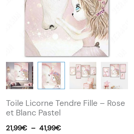
41,99€
et
Blanc
Pastel
Toile Licorne Tendre Fille – Rose
et Blanc Pastel
21,99
€
–
41,99
€