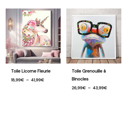
Plage
Plage
de
de
prix :
prix :
18,99€
26,99€
à
à
41,99€
43,99€
Toile Licorne Fleurie
Toile Grenouille à
Binocles
18,99
€
–
41,99
€
26,99
€
–
43,99
€