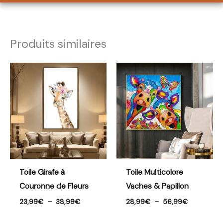
Produits similaires
Plage
Plage
de
de
prix :
prix :
23,99€
28,99€
à
à
38,99€
56,99€
Toile Girafe à
Toile Multicolore
Couronne de Fleurs
Vaches & Papillon
23,99
€
–
38,99
€
28,99
€
–
56,99
€