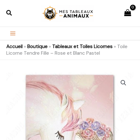
Aller
Rechercher
au
contenu
Accueil
»
Boutique
»
Tableaux et Toiles Licornes
»
Toile
Licorne Tendre Fille – Rose et Blanc Pastel
quantité
Plage
de
de
Toile
Licorne
prix :
Tendre
21,99€
Fille
-
à
Rose