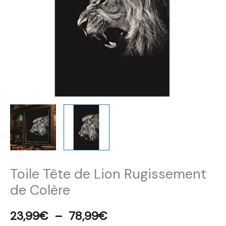
78,99€
Colère
Toile Tête de Lion Rugissement
de Colère
23,99
€
–
78,99
€