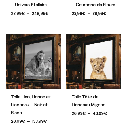
– Univers Stellaire
– Couronne de Fleurs
23,99
€
–
248,99
€
23,99
€
–
38,99
€
Plage
Plage
de
de
prix :
prix :
26,99€
26,99€
à
à
133,99€
43,99€
Toile Lion, Lionne et
Toile Tête de
Lionceau – Noir et
Lionceau Mignon
Blanc
26,99
€
–
43,99
€
26,99
€
–
133,99
€