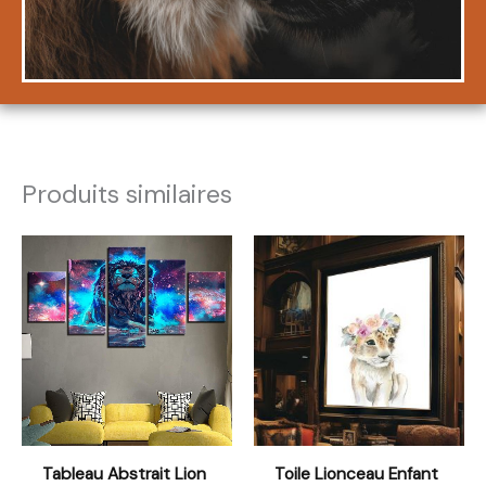
Produits similaires
Plage
Plage
de
de
prix :
prix :
23,99€
23,99€
à
à
248,99€
38,99€
Tableau Abstrait Lion
Toile Lionceau Enfant