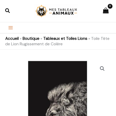
Aller
Rechercher
au
contenu
Accueil
»
Boutique
»
Tableaux et Toiles Lions
»
Toile Tête
de Lion Rugissement de Colère
quantité
Plage
de
de
Toile
Tête
prix :
de
23,99€
Lion
Rugissement
à
de