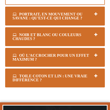
PORTRAIT, EN MOUVEMENT OU
SAVANE : QU'EST-CE QUI CHANGE ?
NOIR ET BLANC OU COULEURS
CHAUDES ?
OÙ L'ACCROCHER POUR UN EFFET
MAXIMUM ?
TOILE COTON ET LIN : UNE VRAIE
DIFFÉRENCE ?