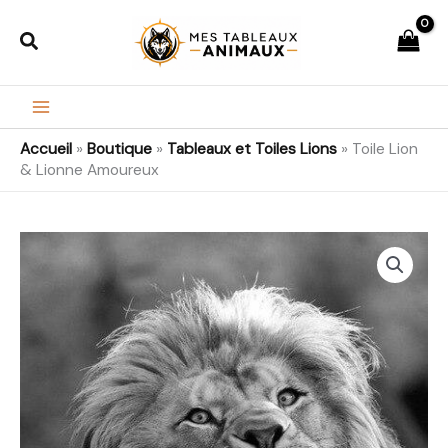
Aller
Rechercher
au
contenu
Accueil
»
Boutique
»
Tableaux et Toiles Lions
»
Toile Lion
& Lionne Amoureux
quantité
Plage
de
de
Toile
Lion
prix :
&
21,99€
Lionne
Amoureux
à