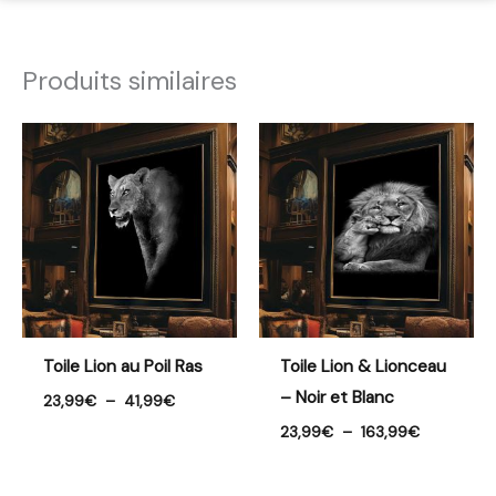
Produits similaires
Plage
Plage
de
de
prix :
prix :
23,99€
23,99€
à
à
41,99€
163,99€
Toile Lion au Poil Ras
Toile Lion & Lionceau
– Noir et Blanc
23,99
€
–
41,99
€
23,99
€
–
163,99
€