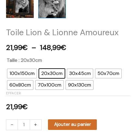
Toile Lion & Lionne Amoureux
21,99
€
–
148,99
€
Taille
: 20x30cm
100x150cm
20x30cm
30x45cm
50x70cm
60x80cm
70x100cm
90x130cm
EFFACER
21,99
€
-
+
Ajouter au panier