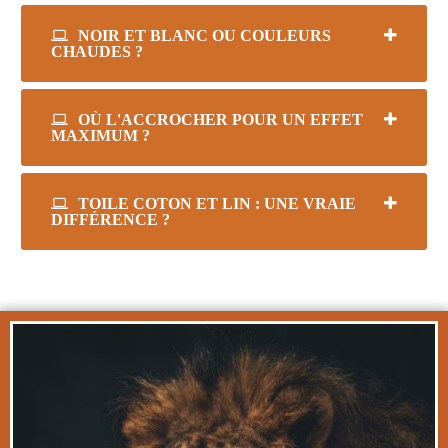
NOIR ET BLANC OU COULEURS
CHAUDES ?
OÙ L'ACCROCHER POUR UN EFFET
MAXIMUM ?
TOILE COTON ET LIN : UNE VRAIE
DIFFÉRENCE ?