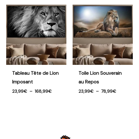
Plage
Plage
de
de
prix :
prix :
23,99€
23,99€
à
à
168,99€
78,99€
Tableau Tête de Lion
Toile Lion Souverain
Imposant
au Repos
23,99
€
–
168,99
€
23,99
€
–
78,99
€