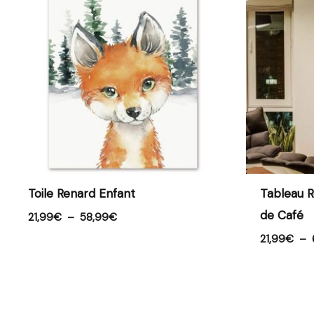
21,99€
à
58,99€
Toile Renard Enfant
Tableau R
de Café
21,99
€
–
58,99
€
21,99
€
–