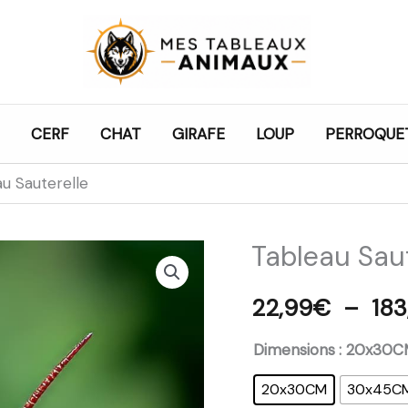
CERF
CHAT
GIRAFE
LOUP
PERROQUE
u Sauterelle
Tableau Saut
quantité
de
22,99
€
–
183
Tableau
Sauterelle
Dimensions
: 20x30C
20x30CM
30x45C