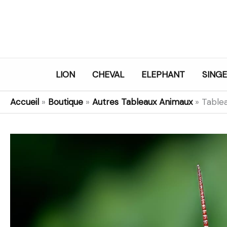
Aller
au
contenu
LION
CHEVAL
ELEPHANT
SINGE
Accueil
»
Boutique
»
Autres Tableaux Animaux
»
Tablea