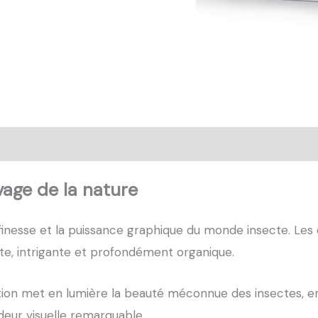
ansaction sécurisée
FAQ
Avis
vage de la nature
inesse et la puissance graphique du monde insecte. Les dé
nte, intrigante et profondément organique.
tion met en lumière la beauté méconnue des insectes, en
deur visuelle remarquable.