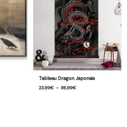
23,99€
à
86,99€
Tableau Dragon Japonais
23,99
€
–
86,99
€