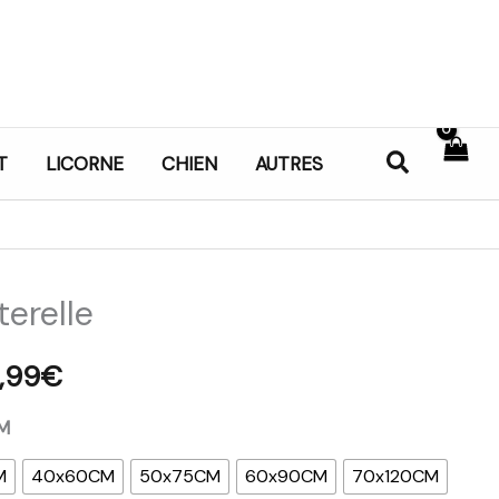
Recherch
T
LICORNE
CHIEN
AUTRES
erelle
Plage
de
,99
€
prix :
M
22,99€
M
40x60CM
50x75CM
60x90CM
70x120CM