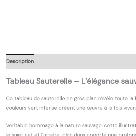
Description
Retour et Livraison
SAV Français
Tr
Tableau Sauterelle – L’élégance sau
Ce tableau de sauterelle en gros plan révèle toute la f
couleurs vert intense créent une œuvre à la fois viva
Véritable hommage à la nature sauvage, cette illustra
le sujet net et l’arrière-plan doux apporte une profon