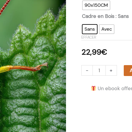
90x150CM
Cadre en Bois
: Sans
Sans
Avec
EFFACER
22,99
€
-
+
A
Un ebook offer