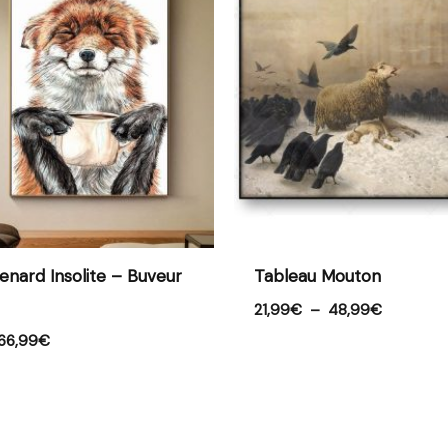
21,99€
21,99€
à
à
66,99€
48,99€
enard Insolite – Buveur
Tableau Mouton
21,99
€
–
48,99
€
66,99
€