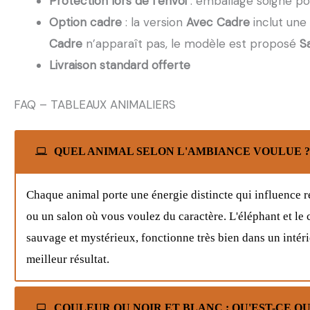
Protection lors de l’envoi
: emballage soigné po
Option cadre
: la version
Avec Cadre
inclut une
Cadre
n’apparaît pas, le modèle est proposé
S
Livraison standard offerte
FAQ – TABLEAUX ANIMALIERS
QUEL ANIMAL SELON L'AMBIANCE VOULUE ?
Chaque animal porte une énergie distincte qui influence r
ou un salon où vous voulez du caractère. L'éléphant et le
sauvage et mystérieux, fonctionne très bien dans un intér
meilleur résultat.
COULEUR OU NOIR ET BLANC : QU'EST-CE QU