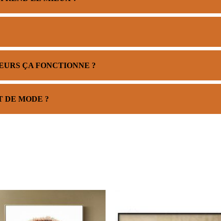
EURS ÇA FONCTIONNE ?
T DE MODE ?
Plage
Plage
de
de
prix :
prix :