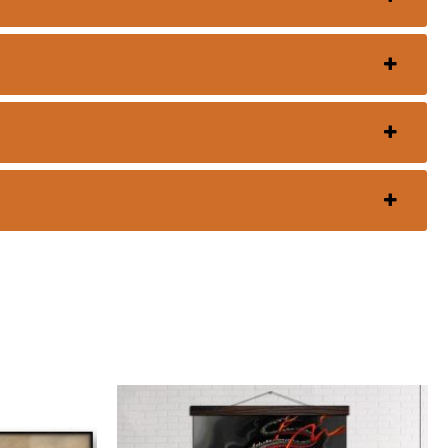
Plage
de
prix :