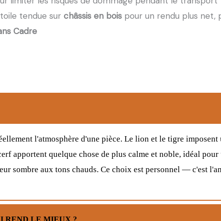
ur limiter les risques de dommage pendant le transport
 toile tendue sur
châssis en bois
pour un rendu plus net, p
ans Cadre
éellement l'atmosphère d'une pièce. Le lion et le tigre imposent
 cerf apportent quelque chose de plus calme et noble, idéal pour
ieur sombre aux tons chauds. Ce choix est personnel — c'est l'an
I REND LE MIEUX ?