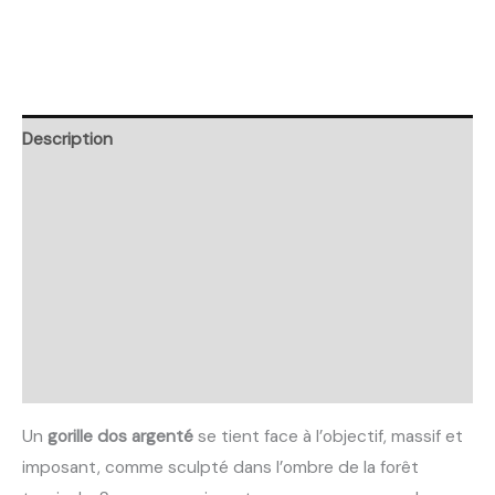
Description
Retour et Livraison
SAV Français
Transaction sécurisée
FAQ
Avis
Un
gorille dos argenté
se tient face à l’objectif, massif et
imposant, comme sculpté dans l’ombre de la forêt