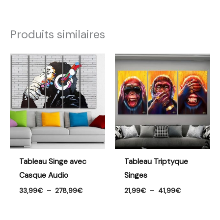
Produits similaires
Plage
Plage
de
de
prix :
prix :
33,99€
21,99€
à
à
278,99€
41,99€
Tableau Singe avec
Tableau Triptyque
Casque Audio
Singes
33,99
€
–
278,99
€
21,99
€
–
41,99
€