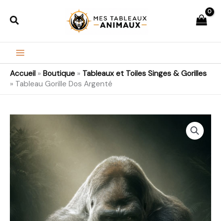
Aller
Rechercher
au
contenu
Accueil
»
Boutique
»
Tableaux et Toiles Singes & Gorilles
»
Tableau Gorille Dos Argenté
quantité
Plage
de
de
Tableau
Gorille
prix :
Dos
22,99€
Argenté
à