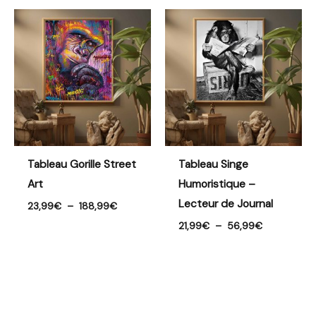
Plage
Plage
de
de
prix :
prix :
23,99€
21,99€
à
à
188,99€
56,99€
Tableau Gorille Street
Tableau Singe
Art
Humoristique –
Lecteur de Journal
23,99
€
–
188,99
€
21,99
€
–
56,99
€