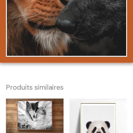
Produits similaires
Plage
Plage
de
de
prix :
prix :
21,99€
23,99€
à
à
53,99€
198,99€