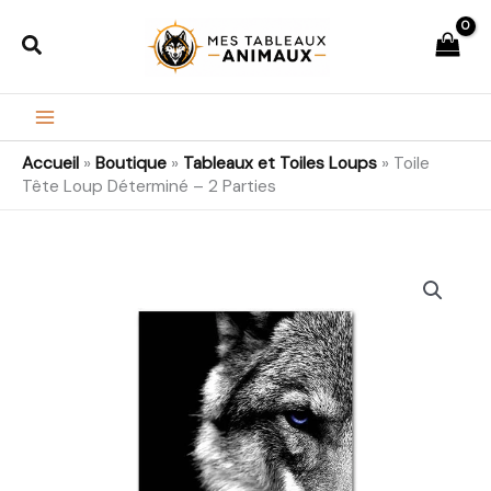
Aller
Rechercher
au
contenu
Accueil
»
Boutique
»
Tableaux et Toiles Loups
»
Toile
Tête Loup Déterminé – 2 Parties
quantité
Plage
de
de
Toile
Tête
prix :
Loup
26,99€
Déterminé
-
à
2