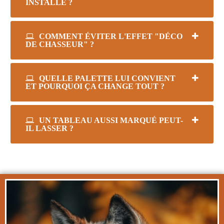
INSTALLE ?
COMMENT ÉVITER L'EFFET "DÉCO
DE CHASSEUR" ?
QUELLE PALETTE LUI CONVIENT
ET POURQUOI ÇA CHANGE TOUT ?
UN TABLEAU AUSSI MARQUÉ PEUT-
IL LASSER ?