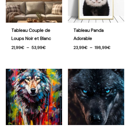
Tableau Couple de
Tableau Panda
Loups Noir et Blanc
Adorable
21,99
€
–
53,99
€
23,99
€
–
198,99
€
Plage
Plage
de
de
prix :
prix :
21,99€
26,99€
à
à
41,99€
48,99€