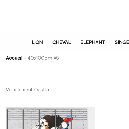
Aller
au
contenu
LION
CHEVAL
ELEPHANT
SINGE
Accueil
»
40x100cm X5
Voici le seul résultat
Plage
de
prix :
33,99€