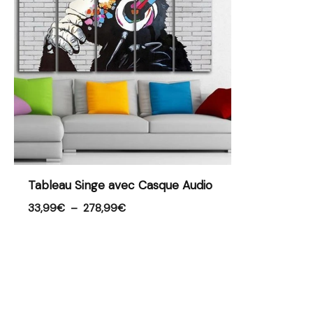
à
278,99€
Tableau Singe avec Casque Audio
33,99
€
–
278,99
€