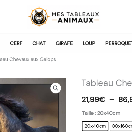
CERF
CHAT
GIRAFE
LOUP
PERROQUE
eau Chevaux aux Galops
Tableau Che
quantité
de
21,99
€
–
86,
Tableau
Chevaux
Taille
: 20x40cm
aux
20x40cm
80x160c
Galops