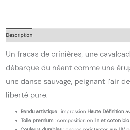
Description
Retour et Livraison
SAV Français
Tr
Un fracas de crinières, une cavalcade
débarque du néant comme une éruptio
une danse sauvage, peignant l’air de
liberté pure.
Rendu artistique
: impression
Haute Définition
av
Toile premium
: composition en
lin et coton bio
Couleurs durables
: encres résistantes aux
UV
po