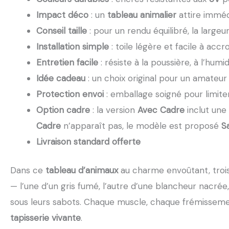
Impact déco
: un
tableau animalier
attire imméd
Conseil taille
: pour un rendu équilibré, la larg
Installation simple
: toile légère et facile à acc
Entretien facile
: résiste à la poussière, à l’hum
Idée cadeau
: un choix original pour un amateu
Protection envoi
: emballage soigné pour limit
Option cadre
: la version
Avec Cadre
inclut une
Cadre
n’apparaît pas, le modèle est proposé
S
Livraison standard offerte
Dans ce
tableau d’animaux
au charme envoûtant, trois
— l’une d’un gris fumé, l’autre d’une blancheur nacr
sous leurs sabots. Chaque muscle, chaque frémissemen
tapisserie vivante
.