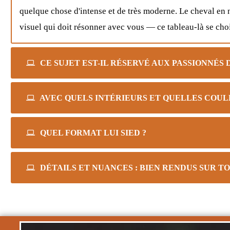
quelque chose d'intense et de très moderne. Le cheval en 
visuel qui doit résonner avec vous — ce tableau-là se chois
CE SUJET EST-IL RÉSERVÉ AUX PASSIONNÉS 
AVEC QUELS INTÉRIEURS ET QUELLES COUL
QUEL FORMAT LUI SIED ?
DÉTAILS ET NUANCES : BIEN RENDUS SUR TO