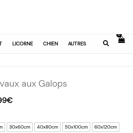
Recherch
T
LICORNE
CHIEN
AUTRES
vaux aux Galops
Plage
de
99
€
prix :
21,99€
m
30x60cm
40x80cm
50x100cm
60x120cm