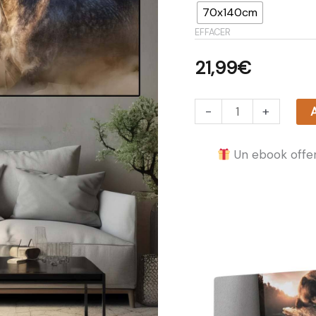
70x140cm
EFFACER
21,99
€
-
+
A
Un ebook offer