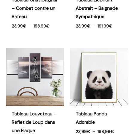
Tableau Chat Original
Tableau Éléphant
– Combat contre un
Abstrait – Baignade
Bateau
Sympathique
23,99
€
–
193,99
€
23,99
€
–
191,99
€
Plage
Plage
de
de
prix :
prix :
23,99€
23,99€
à
à
311,99€
198,99€
Tableau Louveteau –
Tableau Panda
Reflet de Loup dans
Adorable
une Flaque
23,99
€
–
198,99
€