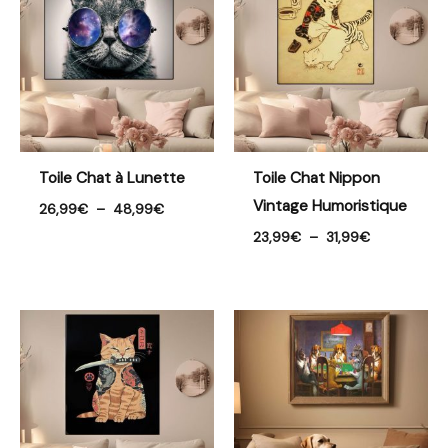
prix :
prix :
26,99€
23,99€
à
à
48,99€
31,99€
Toile Chat à Lunette
Toile Chat Nippon
Vintage Humoristique
26,99
€
–
48,99
€
23,99
€
–
31,99
€
Plage
Plage
de
de
prix :
prix :
21,99€
21,99€
à
à
38,99€
41,99€