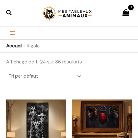
Aller
Rechercher
au
contenu
Accueil
»
Rigolo
Affichage de 1–24 sur 36 résultats
Plage
Plage
de
de
prix :
prix :
23,99€
23,99€
à
à
198,99€
208,99€