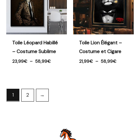
58,99€
58,99€
Toile Léopard Habillé
Toile Lion Élégant –
– Costume Sublime
Costume et Cigare
23,99
€
–
58,99
€
21,99
€
–
58,99
€
1
2
→