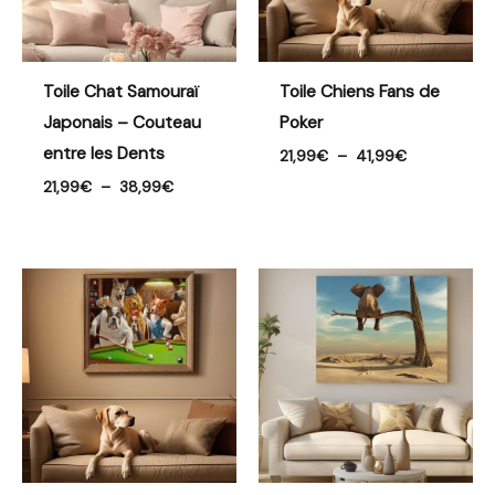
Toile Chat Samouraï
Toile Chiens Fans de
Japonais – Couteau
Poker
entre les Dents
21,99
€
–
41,99
€
21,99
€
–
38,99
€
Plage
Plage
de
de
prix :
prix :
23,99€
21,99€
à
à
56,99€
53,99€