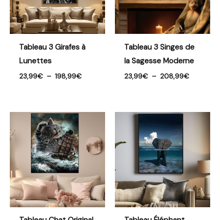
Tableau 3 Girafes à
Tableau 3 Singes de
Lunettes
la Sagesse Moderne
23,99
€
–
198,99
€
23,99
€
–
208,99
€
Plage
Plage
de
de
prix :
prix :
23,99€
23,99€
à
à
193,99€
191,99€