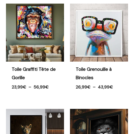
Plage
Plage
de
de
prix :
prix :
23,99€
26,99€
à
à
56,99€
43,99€
Toile Graffiti Tête de
Toile Grenouille à
Gorille
Binocles
23,99
€
–
56,99
€
26,99
€
–
43,99
€
Plage
Plage
de
de
prix :
prix :
23,99€
21,99€
à
à