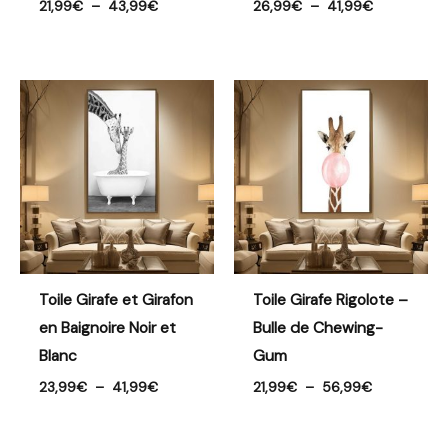
21,99
€
–
43,99
€
26,99
€
–
41,99
€
Plage
Plage
de
de
prix :
prix :
23,99€
21,99€
à
à
41,99€
56,99€
Toile Girafe et Girafon
Toile Girafe Rigolote –
en Baignoire Noir et
Bulle de Chewing-
Blanc
Gum
23,99
€
–
41,99
€
21,99
€
–
56,99
€