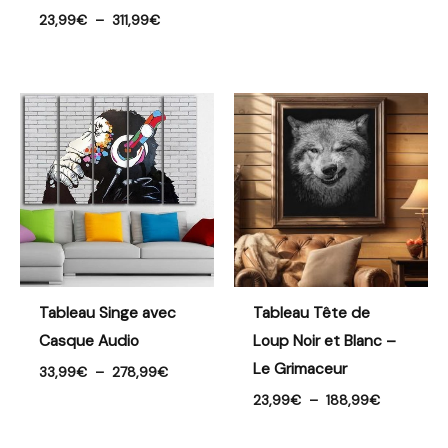
23,99
€
–
311,99
€
Plage
Plage
de
de
prix :
prix :
33,99€
23,99€
à
à
278,99€
188,99€
Tableau Singe avec
Tableau Tête de
Casque Audio
Loup Noir et Blanc –
Le Grimaceur
33,99
€
–
278,99
€
23,99
€
–
188,99
€