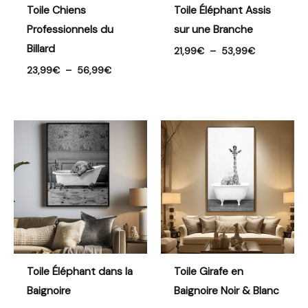
Toile Chiens
Toile Éléphant Assis
Professionnels du
sur une Branche
Billard
21,99
€
–
53,99
€
23,99
€
–
56,99
€
Plage
Plage
de
de
prix :
prix :
21,99€
26,99€
à
à
43,99€
41,99€
Toile Éléphant dans la
Toile Girafe en
Baignoire
Baignoire Noir & Blanc