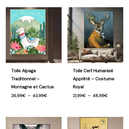
Plage
Plage
de
de
prix :
prix :
26,99€
21,99€
à
à
43,99€
48,99€
Toile Alpaga
Toile Cerf Humanisé
Traditionnel –
Apprêté – Costume
Montagne et Cactus
Royal
26,99
€
–
43,99
€
21,99
€
–
48,99
€
Plage
Plage
de
de