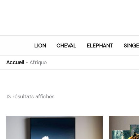
Aller
au
contenu
LION
CHEVAL
ELEPHANT
SINGE
Accueil
»
Afrique
13 résultats affichés
Plage
de
prix :
23,99€