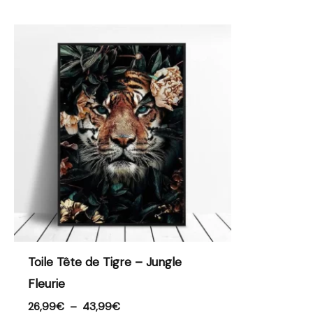
Plage
de
prix :
26,99€
à
43,99€
Toile Tête de Tigre – Jungle
Fleurie
26,99
€
–
43,99
€