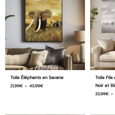
prix :
21,99€
à
43,99€
Toile Éléphants en Savane
Toile Fil
Noir et B
21,99
€
–
43,99
€
23,99
€
–