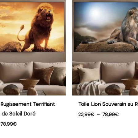
Plage
Plage
de
de
prix :
prix :
23,99€
23,99€
à
à
78,99€
78,99€
n Rugissement Terrifiant
Toile Lion Souverain au 
de Soleil Doré
23,99
€
–
78,99
€
78,99
€