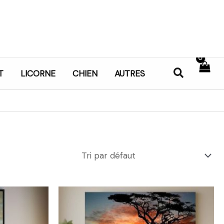
Recherch
T
LICORNE
CHIEN
AUTRES
Plage
de
prix :
21,99€