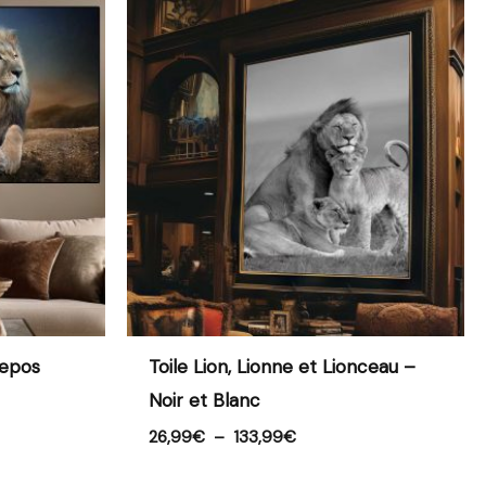
Plage
de
prix :
26,99€
à
133,99€
Repos
Toile Lion, Lionne et Lionceau –
Noir et Blanc
26,99
€
–
133,99
€