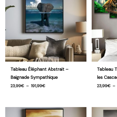
à
191,99€
Tableau Éléphant Abstrait –
Tableau T
Baignade Sympathique
les Casca
23,99
€
–
191,99
€
23,99
€
–
Plage
de