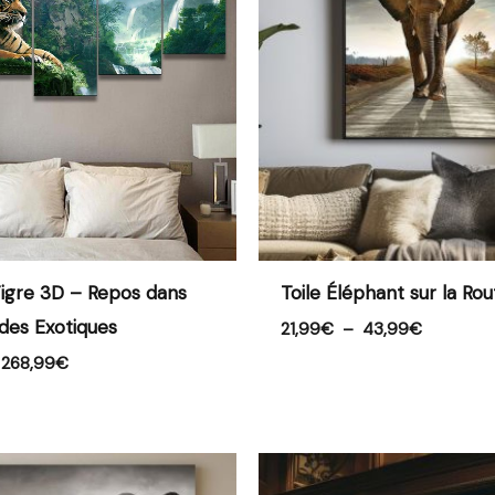
à
à
268,99€
43,99€
igre 3D – Repos dans
Toile Éléphant sur la Rou
des Exotiques
21,99
€
–
43,99
€
268,99
€
Plage
Plage
de
de