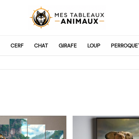
CERF
CHAT
GIRAFE
LOUP
PERROQUE
Plage
Plage
de
de
prix :
prix :
23,99€
21,99€