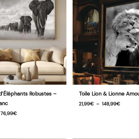
prix :
prix :
23,99€
21,99€
à
à
76,99€
148,99€
e d’Éléphants Robustes –
Toile Lion & Lionne Amo
lanc
21,99
€
–
148,99
€
76,99
€