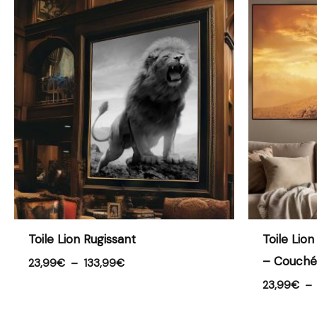
Plage
de
prix :
23,99€
à
133,99€
Toile Lion Rugissant
Toile Lio
– Couché 
23,99
€
–
133,99
€
23,99
€
–