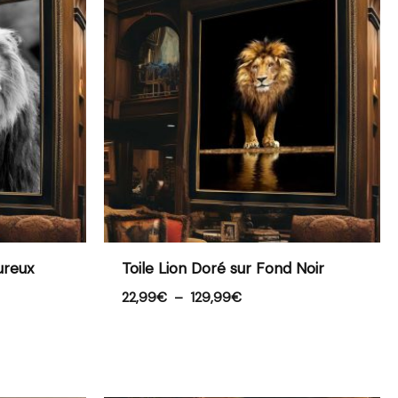
prix :
22,99€
à
129,99€
ureux
Toile Lion Doré sur Fond Noir
22,99
€
–
129,99
€