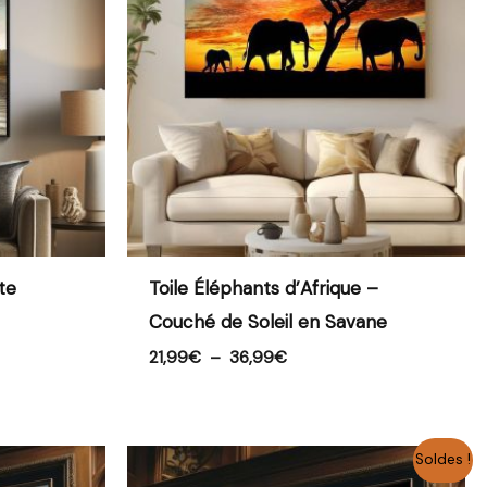
à
36,99€
te
Toile Éléphants d’Afrique –
Couché de Soleil en Savane
21,99
€
–
36,99
€
Plage
Soldes !
de