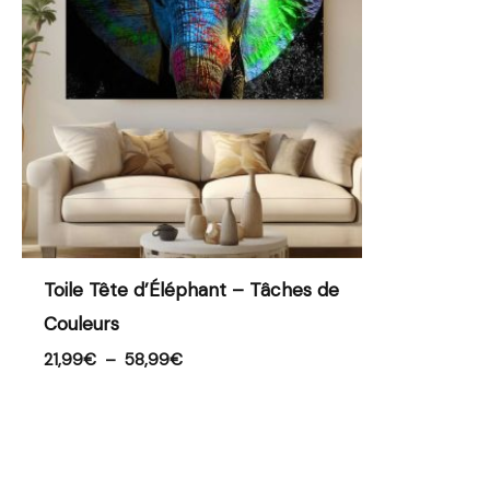
à
58,99€
Toile Tête d’Éléphant – Tâches de
Couleurs
21,99
€
–
58,99
€