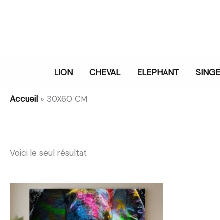
Aller
au
contenu
LION
CHEVAL
ELEPHANT
SINGE
Accueil
»
30X60 CM
Voici le seul résultat
Plage
de
prix :
21,99€