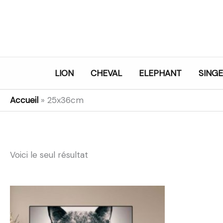
Aller
au
contenu
LION
CHEVAL
ELEPHANT
SINGE
Accueil
»
25x36cm
Voici le seul résultat
Plage
de
prix :
26,99€