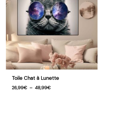
à
48,99€
Toile Chat à Lunette
26,99
€
–
48,99
€