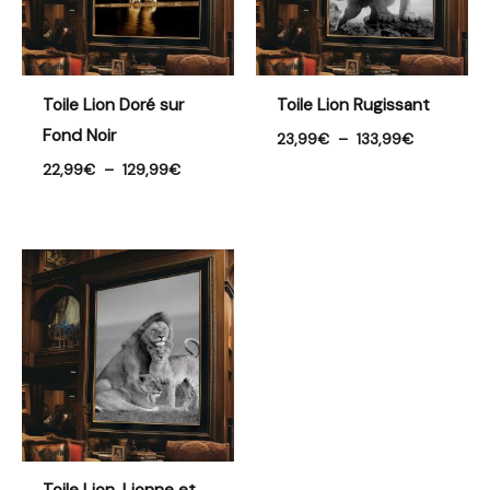
Toile Lion Doré sur
Toile Lion Rugissant
Fond Noir
23,99
€
–
133,99
€
22,99
€
–
129,99
€
Plage
de
prix :
26,99€
à
133,99€